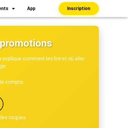
ents
App
Inscription
 promotions
 explique comment les lire et où aller
age.
s le compte.
des risques.