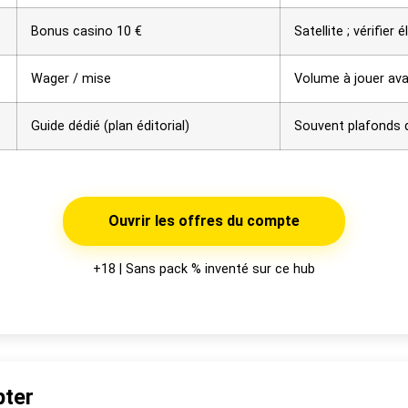
Bonus casino 10 €
Satellite ; vérifier él
Wager / mise
Volume à jouer ava
Guide dédié (plan éditorial)
Souvent plafonds d
Ouvrir les offres du compte
+18 | Sans pack % inventé sur ce hub
pter