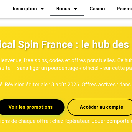
Inscription
Bonus
Casino
Paiem
cal Spin France : le hub des
envenue, free spins, codes et offres ponctuelles. Ce hub
uite — sans figer un pourcentage « officiel » sur cette p
ié. Révision éditoriale : 3 août 2026. Offres actives : dan
Voir les promotions
Accéder au compte
tions de chaque offre : chez l’opérateur. Jouer comporte 